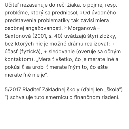
Učiteľ nezasahuje do reči žiaka. o pojme, resp.
probléme, ktorý sa predniesol; »Od úvodného
predstavenia problematiky tak závisí miera
osobnej angažovanosti. ˃ Morganová –
Saxtonová (2001, s. 40) uvádzajú štyri zložky,
bez ktorých nie je možné drámu realizovať: +
účasť (fyzická), + sledovanie (overuje sa očným
kontaktom), „Mera ť všetko, čo je merate ľné a
pokúsi ť sa urobi ť merate ľným to, čo ešte
merate ľné nie je“.
5/2017 Riaditeľ Základnej školy (ďalej len „škola“)
“) schvaľuje túto smernicu o finančnom riadení.