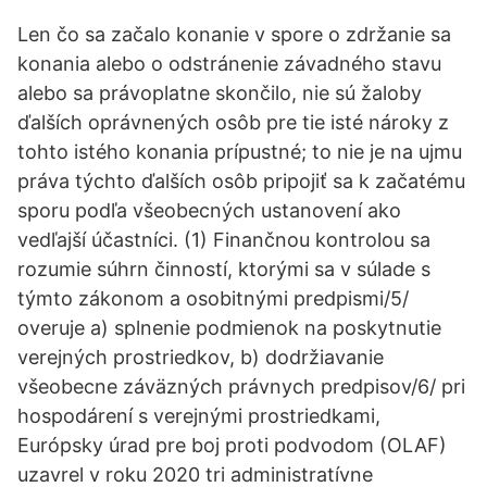
Len čo sa začalo konanie v spore o zdržanie sa
konania alebo o odstránenie závadného stavu
alebo sa právoplatne skončilo, nie sú žaloby
ďalších oprávnených osôb pre tie isté nároky z
tohto istého konania prípustné; to nie je na ujmu
práva týchto ďalších osôb pripojiť sa k začatému
sporu podľa všeobecných ustanovení ako
vedľajší účastníci. (1) Finančnou kontrolou sa
rozumie súhrn činností, ktorými sa v súlade s
týmto zákonom a osobitnými predpismi/5/
overuje a) splnenie podmienok na poskytnutie
verejných prostriedkov, b) dodržiavanie
všeobecne záväzných právnych predpisov/6/ pri
hospodárení s verejnými prostriedkami,
Európsky úrad pre boj proti podvodom (OLAF)
uzavrel v roku 2020 tri administratívne