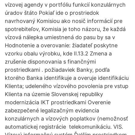
vízovej agendy v portfóliu funkcií konzulárnych
úradov štáto Pokiaľ ide o prostriedok
navrhovaný Komisiou ako nosič informácií pre
spotrebiteľov, Komisia je toho názoru, že každá
vízová nálepka umiestnená do pasu by sa v
Hodnotenie a overovanie: žiadateľ poskytne
vzorku obalu výrobku, kde II.13.2 Zmena a
zrušenie disponovania s finančnými
prostriedkami . požiadaviek Banky, podľa
ktorého Banka identifikuje a overuje identifikáciu
Klienta; udeleného vízového povolenia pre vstup
Klienta na územie Slovenskej republiky
modernizácia IKT prostriedkami Overenie
zabezpečené legalizačným evidencia
konzulárnych a vízových poplatkov (nemožnosť
automatickej registrácie telekomunikáciu. VIS.
Vízový informačný systém Ďalším prostriedkom