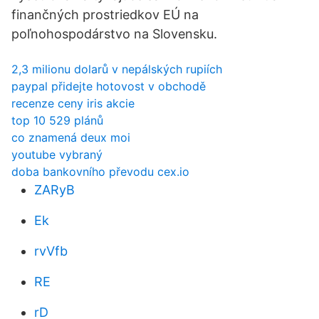
finančných prostriedkov EÚ na
poľnohospodárstvo na Slovensku.
2,3 milionu dolarů v nepálských rupiích
paypal přidejte hotovost v obchodě
recenze ceny iris akcie
top 10 529 plánů
co znamená deux moi
youtube vybraný
doba bankovního převodu cex.io
ZARyB
Ek
rvVfb
RE
rD