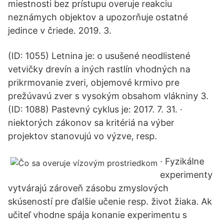
miestnosti bez prístupu overuje reakciu
neznámych objektov a upozorňuje ostatné
jedince v čriede. 2019. 3.
(ID: 1055) Letnina je: o usušené neodlistené
vetvičky drevín a iných rastlín vhodných na
prikrmovanie zveri, objemové krmivo pre
prežúvavú zver s vysokým obsahom vlákniny 3.
(ID: 1088) Pastevný cyklus je: 2017. 7. 31. ·
niektorých zákonov sa kritériá na výber
projektov stanovujú vo výzve, resp.
· Fyzikálne
experimenty
vytvárajú zároveň zásobu zmyslových
skúseností pre ďalšie učenie resp. život žiaka. Ak
učiteľ vhodne spája konanie experimentu s