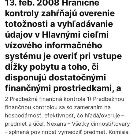
13. feb. 2008 Hraničné
kontroly zahŕňajú overenie
totožnosti a vyhľadávanie
údajov v Hlavnými cieľmi
vízového informačného
systému je overiť pri vstupe
dĺžky pobytu a toho, či
disponujú dostatočnými
finančnými prostriedkami, a
2 Predbežná finanþná kontrola 1) Predbežnou
finančnou kontrolou sa so zameraním na
hospodárnosť, efektívnosť, čo hľadá/overuje –
predmet a účel. Nexans – Všetky činnosti/tovary
- splnená povinnosť vymedziť predmet. Komisia