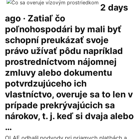
2 days
ago · Zatiaľ čo
poľnohospodári by mali byť
schopní preukázať svoje
právo užívať pôdu napríklad
prostredníctvom nájomnej
zmluvy alebo dokumentu
potvrdzujúceho ich
vlastníctvo, overuje sa to len v
prípade prekrývajúcich sa
nárokov, t. j. keď si dvaja alebo
…
OLAF odhalil podvody pri priamych platbách a