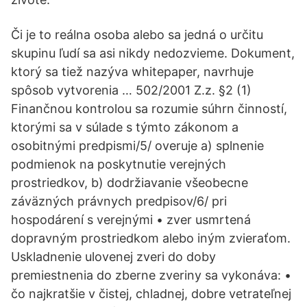
Či je to reálna osoba alebo sa jedná o určitu
skupinu ľudí sa asi nikdy nedozvieme. Dokument,
ktorý sa tiež nazýva whitepaper, navrhuje
spôsob vytvorenia … 502/2001 Z.z. §2 (1)
Finančnou kontrolou sa rozumie súhrn činností,
ktorými sa v súlade s týmto zákonom a
osobitnými predpismi/5/ overuje a) splnenie
podmienok na poskytnutie verejných
prostriedkov, b) dodržiavanie všeobecne
záväzných právnych predpisov/6/ pri
hospodárení s verejnými • zver usmrtená
dopravným prostriedkom alebo iným zvieraťom.
Uskladnenie ulovenej zveri do doby
premiestnenia do zberne zveriny sa vykonáva: •
čo najkratšie v čistej, chladnej, dobre vetrateľnej