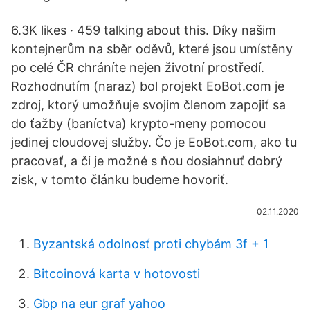
6.3K likes · 459 talking about this. Díky našim
kontejnerům na sběr oděvů, které jsou umístěny
po celé ČR chráníte nejen životní prostředí.
Rozhodnutím (naraz) bol projekt EoBot.com je
zdroj, ktorý umožňuje svojim členom zapojiť sa
do ťažby (baníctva) krypto-meny pomocou
jedinej cloudovej služby. Čo je EoBot.com, ako tu
pracovať, a či je možné s ňou dosiahnuť dobrý
zisk, v tomto článku budeme hovoriť.
02.11.2020
Byzantská odolnosť proti chybám 3f + 1
Bitcoinová karta v hotovosti
Gbp na eur graf yahoo