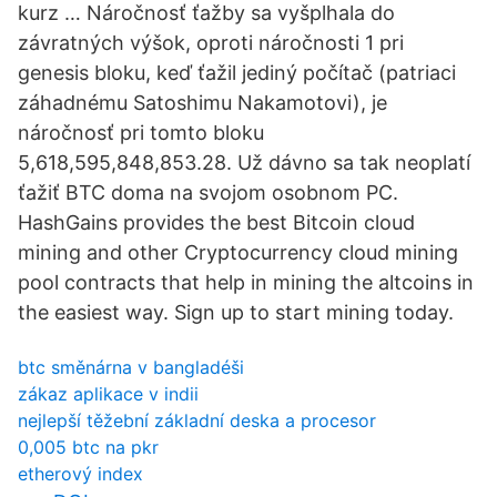
kurz … Náročnosť ťažby sa vyšplhala do
závratných výšok, oproti náročnosti 1 pri
genesis bloku, keď ťažil jediný počítač (patriaci
záhadnému Satoshimu Nakamotovi), je
náročnosť pri tomto bloku
5,618,595,848,853.28. Už dávno sa tak neoplatí
ťažiť BTC doma na svojom osobnom PC.
HashGains provides the best Bitcoin cloud
mining and other Cryptocurrency cloud mining
pool contracts that help in mining the altcoins in
the easiest way. Sign up to start mining today.
btc směnárna v bangladéši
zákaz aplikace v indii
nejlepší těžební základní deska a procesor
0,005 btc na pkr
etherový index