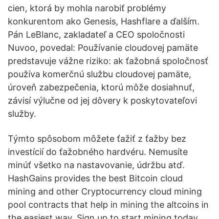
cien, ktorá by mohla narobiť problémy
konkurentom ako Genesis, Hashflare a ďalším.
Pán LeBlanc, zakladateľ a CEO spoločnosti
Nuvoo, povedal: Používanie cloudovej pamäte
predstavuje vážne riziko: ak ťažobná spoločnosť
používa komerčnú službu cloudovej pamäte,
úroveň zabezpečenia, ktorú môže dosiahnuť,
závisí výlučne od jej dôvery k poskytovateľovi
služby.
Týmto spôsobom môžete ťažiť z ťažby bez
investícií do ťažobného hardvéru. Nemusíte
minúť všetko na nastavovanie, údržbu atď.
HashGains provides the best Bitcoin cloud
mining and other Cryptocurrency cloud mining
pool contracts that help in mining the altcoins in
the easiest way. Sign up to start mining today.