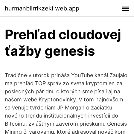
hurmanblirrikzeki.web.app
Prehľad cloudovej
ťažby genesis
Tradične v utorok prináša YouTube kanál Zaujalo
ma prehľad TOP správ zo sveta kryptomien za
posledných pár dní, o ktorých sme písali aj na
našom webe Kryptonovinky. V tom najnovšom
sa venuje tvrdeniam JP Morgan o začiatku
nového trendu inštitucionálnych investícii do
Bitcoinu, zvláštnym záverom prieskumu Genesis
Mining či varovaniu, ktoré adresoval nováčikom