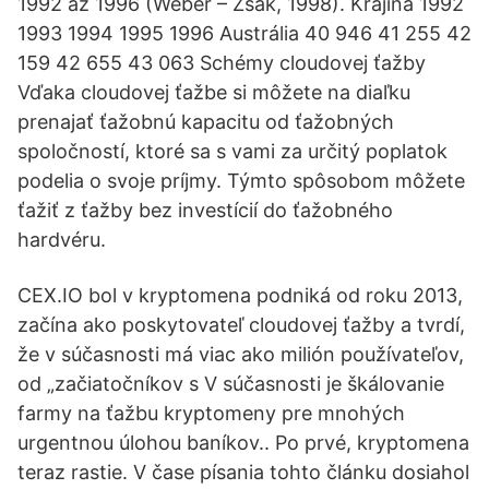
1992 až 1996 (Weber – Zsak, 1998). Krajina 1992
1993 1994 1995 1996 Austrália 40 946 41 255 42
159 42 655 43 063 Schémy cloudovej ťažby
Vďaka cloudovej ťažbe si môžete na diaľku
prenajať ťažobnú kapacitu od ťažobných
spoločností, ktoré sa s vami za určitý poplatok
podelia o svoje príjmy. Týmto spôsobom môžete
ťažiť z ťažby bez investícií do ťažobného
hardvéru.
CEX.IO bol v kryptomena podniká od roku 2013,
začína ako poskytovateľ cloudovej ťažby a tvrdí,
že v súčasnosti má viac ako milión používateľov,
od „začiatočníkov s V súčasnosti je škálovanie
farmy na ťažbu kryptomeny pre mnohých
urgentnou úlohou baníkov.. Po prvé, kryptomena
teraz rastie. V čase písania tohto článku dosiahol