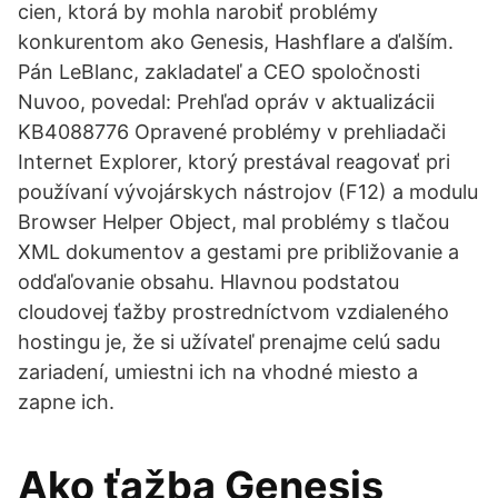
cien, ktorá by mohla narobiť problémy
konkurentom ako Genesis, Hashflare a ďalším.
Pán LeBlanc, zakladateľ a CEO spoločnosti
Nuvoo, povedal: Prehľad opráv v aktualizácii
KB4088776 Opravené problémy v prehliadači
Internet Explorer, ktorý prestával reagovať pri
používaní vývojárskych nástrojov (F12) a modulu
Browser Helper Object, mal problémy s tlačou
XML dokumentov a gestami pre približovanie a
odďaľovanie obsahu. Hlavnou podstatou
cloudovej ťažby prostredníctvom vzdialeného
hostingu je, že si užívateľ prenajme celú sadu
zariadení, umiestni ich na vhodné miesto a
zapne ich.
Ako ťažba Genesis