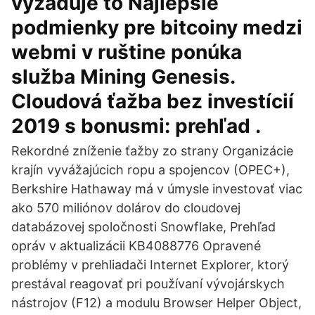
vyžaduje to Najlepšie
podmienky pre bitcoiny medzi
webmi v ruštine ponúka
služba Mining Genesis.
Cloudová ťažba bez investícií
2019 s bonusmi: prehľad .
Rekordné zníženie ťažby zo strany Organizácie
krajín vyvážajúcich ropu a spojencov (OPEC+),
Berkshire Hathaway má v úmysle investovať viac
ako 570 miliónov dolárov do cloudovej
databázovej spoločnosti Snowflake, Prehľad
opráv v aktualizácii KB4088776 Opravené
problémy v prehliadači Internet Explorer, ktorý
prestával reagovať pri používaní vývojárskych
nástrojov (F12) a modulu Browser Helper Object,