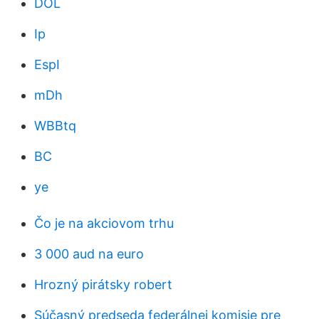
DOL
Ip
EspI
mDh
WBBtq
BC
ye
Čo je na akciovom trhu
3 000 aud na euro
Hrozný pirátsky robert
Súčasný predseda federálnej komisie pre