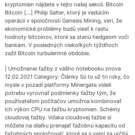
kryptomien nájdete v tejto našej sekcii. Bitcoin
Bitcoin […] Philip Salter, ktorý je vedúcim
operácii v spoločnosti Genesis Mining, verí, že
ekonomické problémy budú viesť k rastu
hodnoty bitcoinov, ktoré sa stanú hedgeom voči
bankám. V posledných niekoľkých týždňoch
zažil Bitcoin turbulentné obdobie.
| Umožnenie ťažby z vášho notebooku znova
12.02.2021 Category: Články Sú to už tri roky, čo
mysle v pozadí platformy Minergate videli
potrebu vyrovnať podmienky ťažby tým, že
používateľom počítačov umožnia kombinovať
ich výkon CPU na ťažbu kryptomien. Schémy
cloudovej ťažby. Vďaka cloudovej ťažbe si
môžete na diaľku prenajať ťažobnú kapacitu od
ťažobných spoločností, ktoré sa s vami za určitý