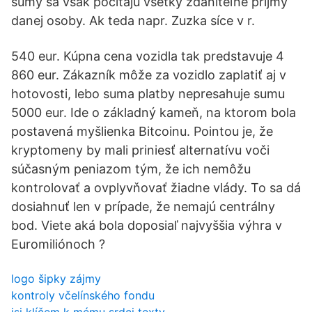
sumy sa však počítajú všetky zdaniteľné príjmy
danej osoby. Ak teda napr. Zuzka síce v r.
540 eur. Kúpna cena vozidla tak predstavuje 4
860 eur. Zákazník môže za vozidlo zaplatiť aj v
hotovosti, lebo suma platby nepresahuje sumu
5000 eur. Ide o základný kameň, na ktorom bola
postavená myšlienka Bitcoinu. Pointou je, že
kryptomeny by mali priniesť alternatívu voči
súčasným peniazom tým, že ich nemôžu
kontrolovať a ovplyvňovať žiadne vlády. To sa dá
dosiahnuť len v prípade, že nemajú centrálny
bod. Viete aká bola doposiaľ najvyššia výhra v
Euromiliónoch ?
logo šipky zájmy
kontroly včelínského fondu