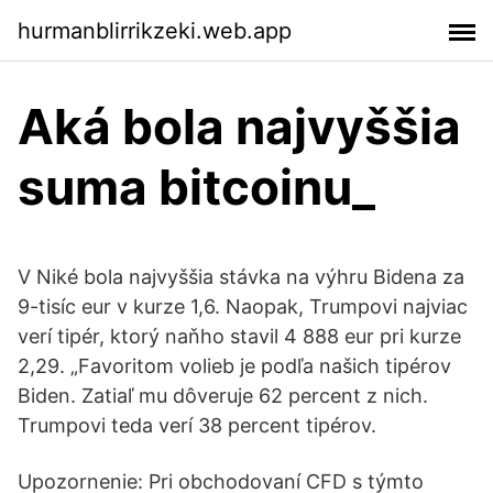
hurmanblirrikzeki.web.app
Aká bola najvyššia
suma bitcoinu_
V Niké bola najvyššia stávka na výhru Bidena za
9-tisíc eur v kurze 1,6. Naopak, Trumpovi najviac
verí tipér, ktorý naňho stavil 4 888 eur pri kurze
2,29. „Favoritom volieb je podľa našich tipérov
Biden. Zatiaľ mu dôveruje 62 percent z nich.
Trumpovi teda verí 38 percent tipérov.
Upozornenie: Pri obchodovaní CFD s týmto