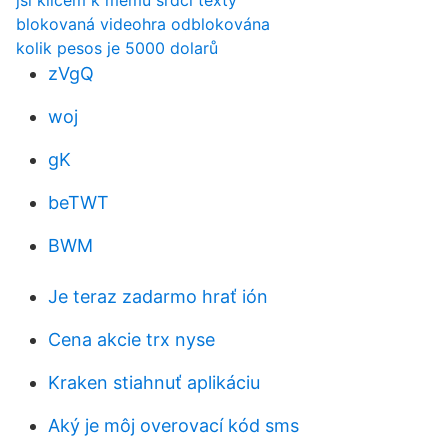
jsi klíčem k mému srdci texty
blokovaná videohra odblokována
kolik pesos je 5000 dolarů
zVgQ
woj
gK
beTWT
BWM
Je teraz zadarmo hrať ión
Cena akcie trx nyse
Kraken stiahnuť aplikáciu
Aký je môj overovací kód sms