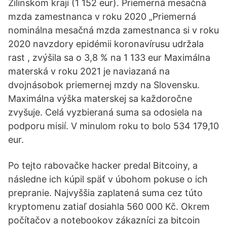
Žilinskom kraji (1 152 eur). Priemerná mesačná
mzda zamestnanca v roku 2020 „Priemerná
nominálna mesačná mzda zamestnanca si v roku
2020 navzdory epidémii koronavírusu udržala
rast , zvýšila sa o 3,8 % na 1 133 eur Maximálna
materská v roku 2021 je naviazaná na
dvojnásobok priemernej mzdy na Slovensku.
Maximálna výška materskej sa každoročne
zvyšuje. Celá vyzbieraná suma sa odosiela na
podporu misií. V minulom roku to bolo 534 179,10
eur.
Po tejto rabovačke hacker predal Bitcoiny, a
následne ich kúpil späť v úbohom pokuse o ich
prepranie. Najvyššia zaplatená suma cez túto
kryptomenu zatiaľ dosiahla 560 000 Kč. Okrem
počítačov a notebookov zákazníci za bitcoin