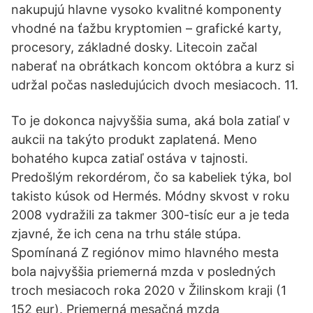
nakupujú hlavne vysoko kvalitné komponenty
vhodné na ťažbu kryptomien – grafické karty,
procesory, základné dosky. Litecoin začal
naberať na obrátkach koncom októbra a kurz si
udržal počas nasledujúcich dvoch mesiacoch. 11.
To je dokonca najvyššia suma, aká bola zatiaľ v
aukcii na takýto produkt zaplatená. Meno
bohatého kupca zatiaľ ostáva v tajnosti.
Predošlým rekordérom, čo sa kabeliek týka, bol
takisto kúsok od Hermés. Módny skvost v roku
2008 vydražili za takmer 300-tisíc eur a je teda
zjavné, že ich cena na trhu stále stúpa.
Spomínaná Z regiónov mimo hlavného mesta
bola najvyššia priemerná mzda v posledných
troch mesiacoch roka 2020 v Žilinskom kraji (1
152 eur). Priemerná mesačná mzda