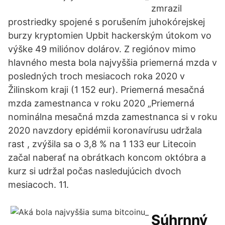
zmrazil
prostriedky spojené s porušením juhokórejskej
burzy kryptomien Upbit hackerským útokom vo
výške 49 miliónov dolárov. Z regiónov mimo
hlavného mesta bola najvyššia priemerná mzda v
posledných troch mesiacoch roka 2020 v
Žilinskom kraji (1 152 eur). Priemerná mesačná
mzda zamestnanca v roku 2020 „Priemerná
nominálna mesačná mzda zamestnanca si v roku
2020 navzdory epidémii koronavírusu udržala
rast , zvýšila sa o 3,8 % na 1 133 eur Litecoin
začal naberať na obrátkach koncom októbra a
kurz si udržal počas nasledujúcich dvoch
mesiacoch. 11.
Súhrnný