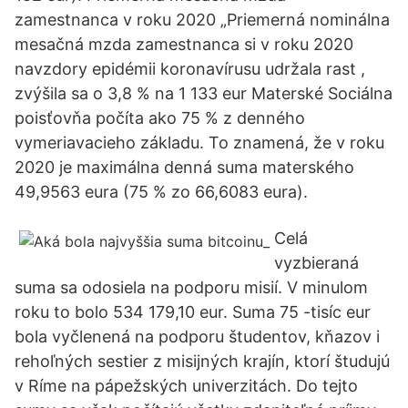
zamestnanca v roku 2020 „Priemerná nominálna
mesačná mzda zamestnanca si v roku 2020
navzdory epidémii koronavírusu udržala rast ,
zvýšila sa o 3,8 % na 1 133 eur Materské Sociálna
poisťovňa počíta ako 75 % z denného
vymeriavacieho základu. To znamená, že v roku
2020 je maximálna denná suma materského
49,9563 eura (75 % zo 66,6083 eura).
Celá
vyzbieraná
suma sa odosiela na podporu misií. V minulom
roku to bolo 534 179,10 eur. Suma 75 -tisíc eur
bola vyčlenená na podporu študentov, kňazov i
rehoľných sestier z misijných krajín, ktorí študujú
v Ríme na pápežských univerzitách. Do tejto