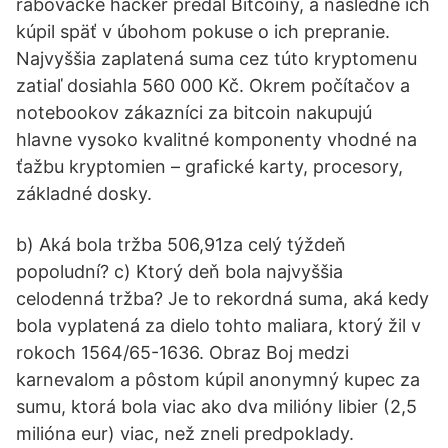
rabovačke hacker predal Bitcoiny, a následne ich
kúpil späť v úbohom pokuse o ich prepranie.
Najvyššia zaplatená suma cez túto kryptomenu
zatiaľ dosiahla 560 000 Kč. Okrem počítačov a
notebookov zákazníci za bitcoin nakupujú
hlavne vysoko kvalitné komponenty vhodné na
ťažbu kryptomien – grafické karty, procesory,
základné dosky.
b) Aká bola tržba 506,91za celý týždeň
popoludní? c) Ktorý deň bola najvyššia
celodenná tržba? Je to rekordná suma, aká kedy
bola vyplatená za dielo tohto maliara, ktorý žil v
rokoch 1564/65-1636. Obraz Boj medzi
karnevalom a pôstom kúpil anonymný kupec za
sumu, ktorá bola viac ako dva milióny libier (2,5
milióna eur) viac, než zneli predpoklady.