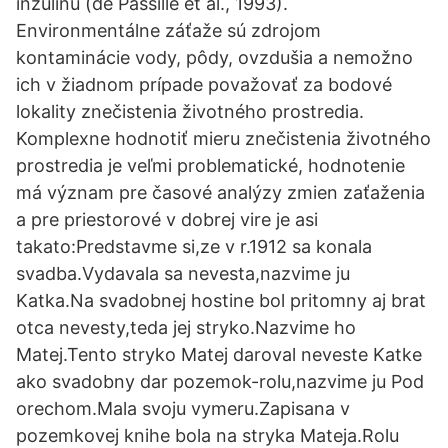
inzulínu (de Passillé et al., 1993).
Environmentálne záťaže sú zdrojom
kontaminácie vody, pôdy, ovzdušia a nemožno
ich v žiadnom prípade považovať za bodové
lokality znečistenia životného prostredia.
Komplexne hodnotiť mieru znečistenia životného
prostredia je veľmi problematické, hodnotenie
má význam pre časové analýzy zmien zaťaženia
a pre priestorové v dobrej vire je asi
takato:Predstavme si,ze v r.1912 sa konala
svadba.Vydavala sa nevesta,nazvime ju
Katka.Na svadobnej hostine bol pritomny aj brat
otca nevesty,teda jej stryko.Nazvime ho
Matej.Tento stryko Matej daroval neveste Katke
ako svadobny dar pozemok-rolu,nazvime ju Pod
orechom.Mala svoju vymeru.Zapisana v
pozemkovej knihe bola na stryka Mateja.Rolu