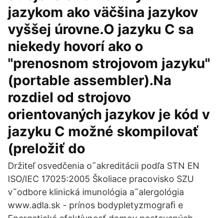
jazykom ako väčšina jazykov
vyššej úrovne.O jazyku C sa
niekedy hovorí ako o
"prenosnom strojovom jazyku"
(portable assembler).Na
rozdiel od strojovo
orientovaných jazykov je kód v
jazyku C možné skompilovať
(preložiť do
Držiteľ osvedčenia o˜akreditácii podľa STN EN
ISO/IEC 17025:2005 Školiace pracovisko SZU
v˜odbore klinická imunológia a˜alergológia
www.adla.sk - prínos bodypletyzmograﬁ e