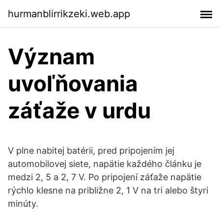
hurmanblirrikzeki.web.app
Význam
uvoľňovania
záťaže v urdu
V plne nabitej batérii, pred pripojením jej
automobilovej siete, napätie každého článku je
medzi 2, 5 a 2, 7 V. Po pripojení záťaže napätie
rýchlo klesne na približne 2, 1 V na tri alebo štyri
minúty.