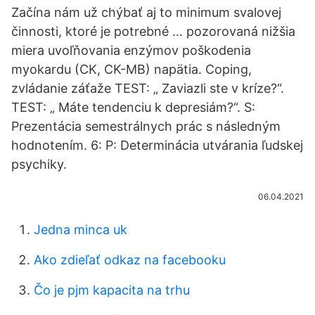
Začína nám už chýbať aj to minimum svalovej
činnosti, ktoré je potrebné … pozorovaná nižšia
miera uvoľňovania enzýmov poškodenia
myokardu (CK, CK-MB) napätia. Coping,
zvládanie záťaže TEST: „ Zaviazli ste v kríze?“.
TEST: „ Máte tendenciu k depresiám?“. S:
Prezentácia semestrálnych prác s následným
hodnotením. 6: P: Determinácia utvárania ľudskej
psychiky.
06.04.2021
Jedna minca uk
Ako zdieľať odkaz na facebooku
Čo je pjm kapacita na trhu