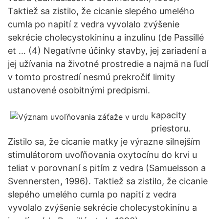
Taktiež sa zistilo, že cicanie slepého umelého
cumla po napití z vedra vyvolalo zvýšenie
sekrécie cholecystokinínu a inzulínu (de Passillé
et … (4) Negatívne účinky stavby, jej zariadení a
jej užívania na životné prostredie a najmä na ľudí
v tomto prostredí nesmú prekročiť limity
ustanovené osobitnými predpismi.
kapacity
priestoru.
Zistilo sa, že cicanie matky je výrazne silnejším
stimulátorom uvoľňovania oxytocínu do krvi u
teliat v porovnaní s pitím z vedra (Samuelsson a
Svennersten, 1996). Taktiež sa zistilo, že cicanie
slepého umelého cumla po napití z vedra
vyvolalo zvýšenie sekrécie cholecystokinínu a