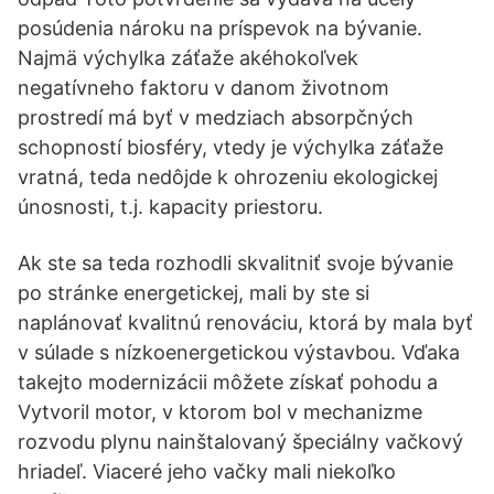
posúdenia nároku na príspevok na bývanie.
Najmä výchylka záťaže akéhokoľvek
negatívneho faktoru v danom životnom
prostredí má byť v medziach absorpčných
schopností biosféry, vtedy je výchylka záťaže
vratná, teda nedôjde k ohrozeniu ekologickej
únosnosti, t.j. kapacity priestoru.
Ak ste sa teda rozhodli skvalitniť svoje bývanie
po stránke energetickej, mali by ste si
naplánovať kvalitnú renováciu, ktorá by mala byť
v súlade s nízkoenergetickou výstavbou. Vďaka
takejto modernizácii môžete získať pohodu a
Vytvoril motor, v ktorom bol v mechanizme
rozvodu plynu nainštalovaný špeciálny vačkový
hriadeľ. Viaceré jeho vačky mali niekoľko