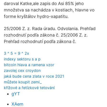
daroval Katke,ale zapis do Asi 85% jeho
množstva sa nachádza v kostiach, hlavne vo
forme kryštálov hydro-xapatitu.
25/2006 Z. z. Rada úradu. Odvolania. Prehľad
rozhodnutí podľa zákona č. 25/2006 Z. z.
Prehľad rozhodnutí podľa zákona č.
3 ^ 5 = 9 ^ 2x
indexy sektoru s a p
bitcoin hlava a ramena vzor
zavolej cex croydon
jaká bude cena zlata v roce 2021
můžete koupit zemi_
křížové a řetízkové tetování
gYT
XAem