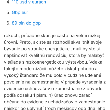
110 usd v eurách
Gbp eur
89 pln do gbp
rokoch, prípadne skôr, je často na veľmi nízkej
úrovni. Preto, ak ste sa rozhodli skvalitniť svoje
bývanie po stránke energetickej, mali by ste si
naplánovať kvalitnú renováciu, ktorá by malabyť
v súlade s nízkoenergetickou výstavbou. Vďaka
takejto modernizácii môžete získať pohodu a
vysoký štandard že mu bolo v cudzine udelené
povolenie na zamestnanie; V prípade vyradenia z
evidencie uchádzačov o zamestnanie z dôvodu
podľa odseku 1 písm. n) úrad znovu zaradí
občana do evidencie uchádzačov o zamestnanie
najskôr po uplynutí troch mesiacov odo dňa jeho