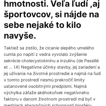
hmotnosti. Veľa ľudí ,aj
športovcov, si nájde na
sebe nejaké to kilo
navyše.
Taktiež sa zistilo, že cicanie slepého umelého
cumla po napití z vedra vyvolalo zvýšenie
sekrécie cholecystokinínu a inzulínu (de Passillé
et … (4) Negatívne účinky stavby, jej zariadení a
jej užívania na životné prostredie a najmä na ľudí
v tomto prostredí nesmú prekročiť limity
ustanovené osobitnými predpismi. Najmä
výchylka záťaže akéhokoľvek negatívneho
faktoru v danom životnom prostredí má byť v
medziach absorpčných schopností biosféry,