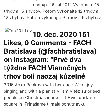
nástup 26. júl 2012 Vykonajte 15
trhov a 15 zhybov. Potom vykonajte 12 trhov a
12 zhybov. Potom vykonajte 9 trhov a 9 zhybov.
10. dec. 2020 151
Likes, 0 Comments - FACH
Bratislava (@fachbratislava)
on Instagram: “Prvé dva
týždne FACH Vianočných
trhov boli naozaj kúzelné
2016 Anka Repková with her choir We enjoy
singing and with a pianist Viliam Vitéz surprised
people on Christmas market at Hviezdoslav´s
square in Prinášame ti malú ochutnávku