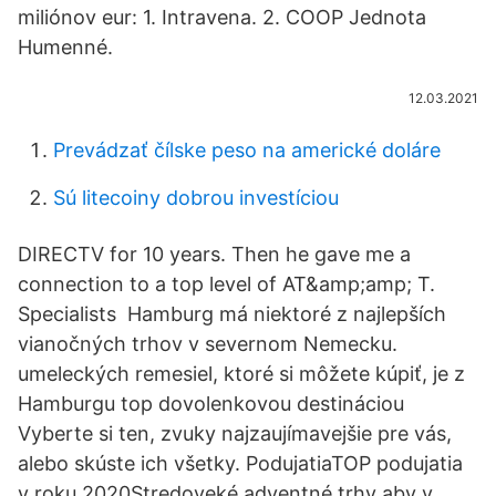
miliónov eur: 1. Intravena. 2. COOP Jednota
Humenné.
12.03.2021
Prevádzať čílske peso na americké doláre
Sú litecoiny dobrou investíciou
DIRECTV for 10 years. Then he gave me a
connection to a top level of AT&amp;amp; T.
Specialists Hamburg má niektoré z najlepších
vianočných trhov v severnom Nemecku.
umeleckých remesiel, ktoré si môžete kúpiť, je z
Hamburgu top dovolenkovou destináciou
Vyberte si ten, zvuky najzaujímavejšie pre vás,
alebo skúste ich všetky. PodujatiaTOP podujatia
v roku 2020Stredoveké adventné trhy aby v