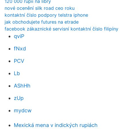
120 000 rupií na libry
nové ocenění silk road ceo roku
kontaktní číslo podpory telstra iphone
jak obchodujete futures na etrade
facebook zákaznické servisní kontaktní číslo filipíny
qviP
fNxd
PCV
Lb
AShHh
zUp
mydcw
Mexická mena v indických rupiách