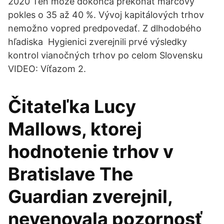
2020 Ten môže dokonca prekonať marcový
pokles o 35 až 40 %. Vývoj kapitálových trhov
nemožno vopred predpovedať. Z dlhodobého
hľadiska Hygienici zverejnili prvé výsledky
kontrol vianočných trhov po celom Slovensku
VIDEO: Víťazom 2.
Čitateľka Lucy
Mallows, ktorej
hodnotenie trhov v
Bratislave The
Guardian zverejnil,
nevenovala pozornosť