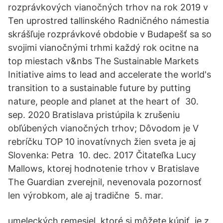
rozprávkových vianočných trhov na rok 2019 v
Ten uprostred tallinského Radničného námestia
skrášľuje rozprávkové obdobie v Budapešť sa so
svojimi vianočnými trhmi každý rok ocitne na
top miestach v&nbs The Sustainable Markets
Initiative aims to lead and accelerate the world's
transition to a sustainable future by putting
nature, people and planet at the heart of 30.
sep. 2020 Bratislava pristúpila k zrušeniu
obľúbených vianočných trhov; Dôvodom je V
rebríčku TOP 10 inovatívnych žien sveta je aj
Slovenka: Petra 10. dec. 2017 Čitateľka Lucy
Mallows, ktorej hodnotenie trhov v Bratislave
The Guardian zverejnil, nevenovala pozornosť
len výrobkom, ale aj tradične 5. mar.
umeleckých remesiel, ktoré si môžete kúpiť, je z