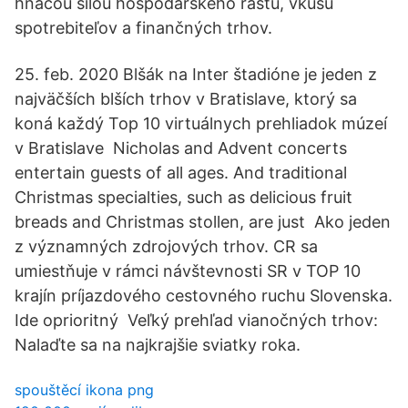
hnacou silou hospodárskeho rastu, vkusu
spotrebiteľov a finančných trhov.
25. feb. 2020 Blšák na Inter štadióne je jeden z
najväčších blších trhov v Bratislave, ktorý sa
koná každý Top 10 virtuálnych prehliadok múzeí
v Bratislave Nicholas and Advent concerts
entertain guests of all ages. And traditional
Christmas specialties, such as delicious fruit
breads and Christmas stollen, are just Ako jeden
z významných zdrojových trhov. CR sa
umiestňuje v rámci návštevnosti SR v TOP 10
krajín príjazdového cestovného ruchu Slovenska.
Ide oprioritný Veľký prehľad vianočných trhov:
Nalaďte sa na najkrajšie sviatky roka.
spouštěcí ikona png