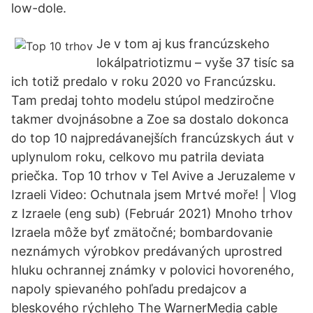
low-dole.
Je v tom aj kus francúzskeho
lokálpatriotizmu – vyše 37 tisíc sa
ich totiž predalo v roku 2020 vo Francúzsku.
Tam predaj tohto modelu stúpol medziročne
takmer dvojnásobne a Zoe sa dostalo dokonca
do top 10 najpredáva­nejších francúzskych áut v
uplynulom roku, celkovo mu patrila deviata
priečka. Top 10 trhov v Tel Avive a Jeruzaleme v
Izraeli Video: Ochutnala jsem Mrtvé moře! | Vlog
z Izraele (eng sub) (Február 2021) Mnoho trhov
Izraela môže byť zmätočné; bombardovanie
neznámych výrobkov predávaných uprostred
hluku ochrannej známky v polovici hovoreného,
napoly spievaného pohľadu predajcov a
bleskového rýchleho The WarnerMedia cable