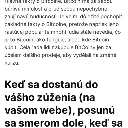
Hlavné fakty o Bitcoine. Bitcoin má za sebou
búrlivú minulosť a pred sebou nepochybne
zaujímavú budúcnosť. Je veľmi dôležité pochopiť
základné fakty o Bitcoine, pretože napriek jeho
rastúcej popularite mnohí ľudia stále nevedia, čo
je to Bitcoin, ako funguje, alebo kde Bitcoin
kúpiť. Celá řada lidí nakupuje BitCoiny jen za
účelem dalšího prodeje, aby vydělali na změně
kurzu.
Keď sa dostanú do
vášho zúženia (na
vašom webe), posunú
sa smerom dole, keď sa