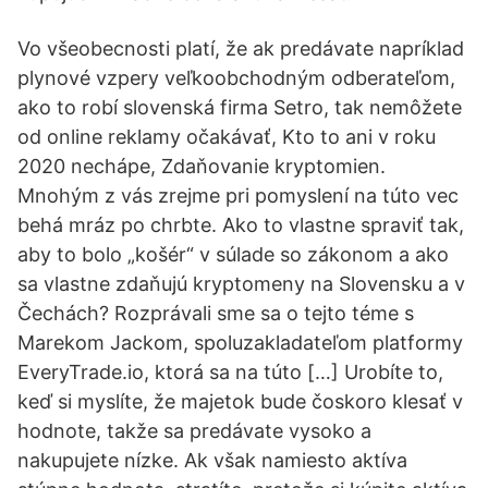
Vo všeobecnosti platí, že ak predávate napríklad
plynové vzpery veľkoobchodným odberateľom,
ako to robí slovenská firma Setro, tak nemôžete
od online reklamy očakávať, Kto to ani v roku
2020 nechápe, Zdaňovanie kryptomien.
Mnohým z vás zrejme pri pomyslení na túto vec
behá mráz po chrbte. Ako to vlastne spraviť tak,
aby to bolo „košér“ v súlade so zákonom a ako
sa vlastne zdaňujú kryptomeny na Slovensku a v
Čechách? Rozprávali sme sa o tejto téme s
Marekom Jackom, spoluzakladateľom platformy
EveryTrade.io, ktorá sa na túto […] Urobíte to,
keď si myslíte, že majetok bude čoskoro klesať v
hodnote, takže sa predávate vysoko a
nakupujete nízke. Ak však namiesto aktíva