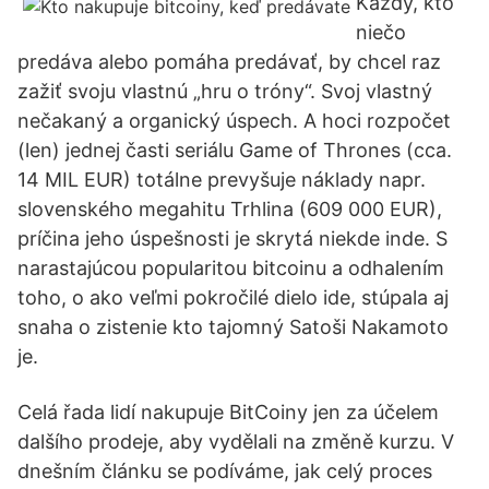
Každý, kto
niečo
predáva alebo pomáha predávať, by chcel raz
zažiť svoju vlastnú „hru o tróny“. Svoj vlastný
nečakaný a organický úspech. A hoci rozpočet
(len) jednej časti seriálu Game of Thrones (cca.
14 MIL EUR) totálne prevyšuje náklady napr.
slovenského megahitu Trhlina (609 000 EUR),
príčina jeho úspešnosti je skrytá niekde inde. S
narastajúcou popularitou bitcoinu a odhalením
toho, o ako veľmi pokročilé dielo ide, stúpala aj
snaha o zistenie kto tajomný Satoši Nakamoto
je.
Celá řada lidí nakupuje BitCoiny jen za účelem
dalšího prodeje, aby vydělali na změně kurzu. V
dnešním článku se podíváme, jak celý proces