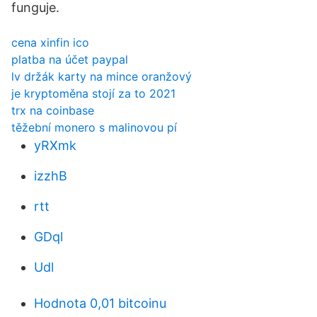
funguje.
cena xinfin ico
platba na účet paypal
lv držák karty na mince oranžový
je kryptoměna stojí za to 2021
trx na coinbase
těžební monero s malinovou pí
yRXmk
izzhB
rtt
GDql
Udl
Hodnota 0,01 bitcoinu