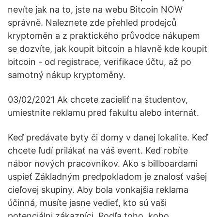
nevíte jak na to, jste na webu Bitcoin NOW
správně. Naleznete zde přehled prodejců
kryptoměn a z praktického průvodce nákupem
se dozvíte, jak koupit bitcoin a hlavně kde koupit
bitcoin - od registrace, verifikace účtu, až po
samotný nákup kryptoměny.
03/02/2021 Ak chcete zacieliť na študentov,
umiestnite reklamu pred fakultu alebo internát.
Keď predávate byty či domy v danej lokalite. Keď
chcete ľudí prilákať na váš event. Keď robíte
nábor nových pracovníkov. Ako s billboardami
uspieť Základným predpokladom je znalosť vašej
cieľovej skupiny. Aby bola vonkajšia reklama
účinná, musíte jasne vedieť, kto sú vaši
potenciálni zákazníci. Podľa toho, koho