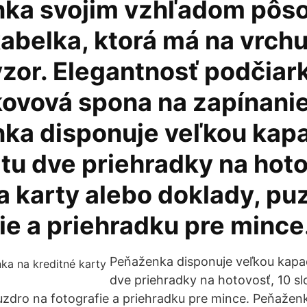
ka svojim vzhľadom pôso
kabelka, ktorá má na vrch
vzor. Elegantnosť podčiar
kovová spona na zapínanie
ka disponuje veľkou kapa
tu dve priehradky na hoto
a karty alebo doklady, pu
ie a priehradku pre mince
Peňaženka disponuje veľkou kapac
dve priehradky na hotovosť, 10 sl
uzdro na fotografie a priehradku pre mince. Peňažen