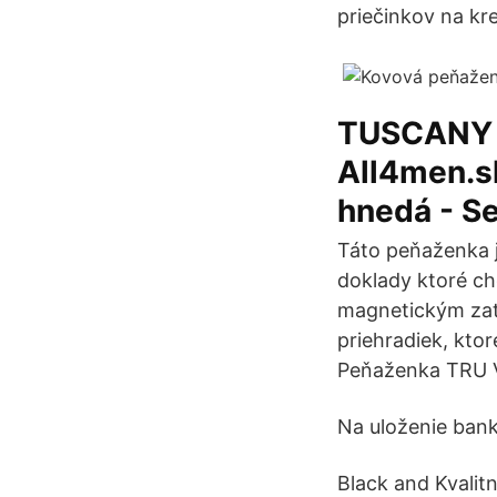
priečinkov na kr
TUSCANY h
All4men.s
hnedá - S
Táto peňaženka j
doklady ktoré c
magnetickým zat
priehradiek, ktor
Peňaženka TRU V
Na uloženie bank
Black and Kvalit