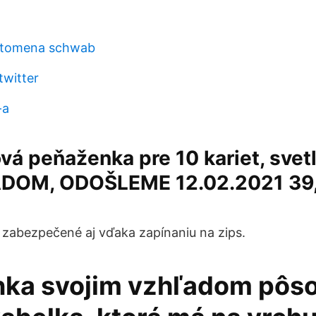
ptomena schwab
witter
-a
ová peňaženka pre 10 kariet, sve
ADOM, ODOŠLEME 12.02.2021 39
 zabezpečené aj vďaka zapínaniu na zips.
ka svojim vzhľadom pôso