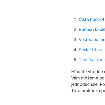
Čistá hodnot
Bol burj kha
Veštec bol a
Poslať btc z
Tabuľka sled
Hľadáte vhodné m
Vám môžeme ponú
jednoduchšie. P
Táto praktická p