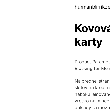
hurmanblirrikz
Kovová
karty
Product Paramet
Blocking for Me
Na prednej stran
slotov na kredit
naboku lemované
vrecko na mince.
doklady sa môžu 