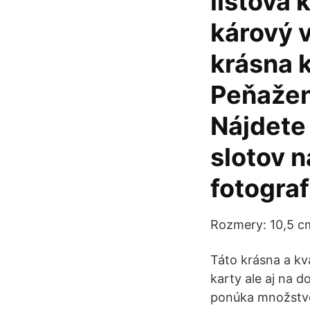
listová 
kárový 
krásna 
Peňažen
Nájdete 
slotov n
fotograf
Rozmery: 10,5 cm
Táto krásna a kv
karty ale aj na 
ponúka množstvo 