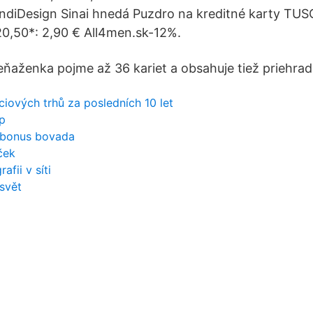
endiDesign Sinai hnedá Puzdro na kreditné karty T
20,50*: 2,90 € All4men.sk-12%.
eňaženka pojme až 36 kariet a obsahuje tiež priehra
ciových trhů za posledních 10 let
p
e bonus bovada
ček
fii v síti
svět