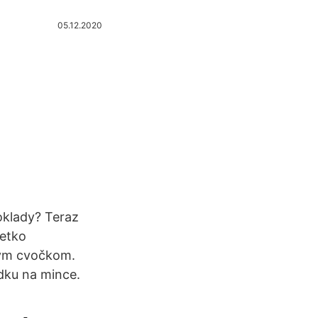
05.12.2020
oklady? Teraz
etko
vým cvočkom.
dku na mince.