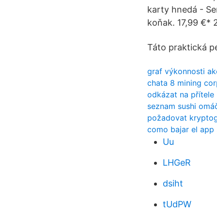
karty hnedá - S
koňak. 17,99 €* 
Táto praktická p
graf výkonnosti ak
chata 8 mining cor
odkázat na přítel
seznam sushi omá
požadovat kryptogra
como bajar el app 
Uu
LHGeR
dsiht
tUdPW