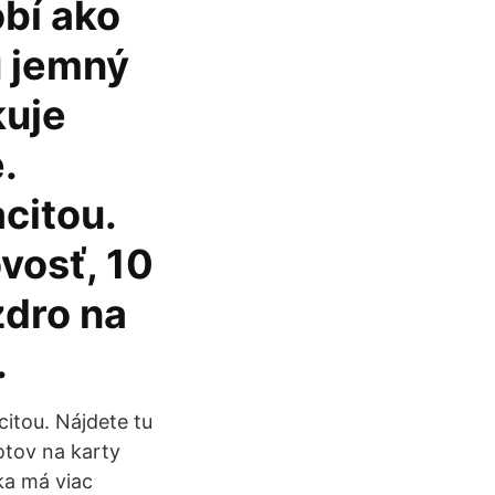
bí ako
u jemný
kuje
.
citou.
vosť, 10
zdro na
.
itou. Nájdete tu
otov na karty
ka má viac