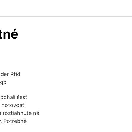
tné
der Rfid
ogo
odhalí šesť
ú hotovosť
 roztiahnuteľné
y. Potrebné