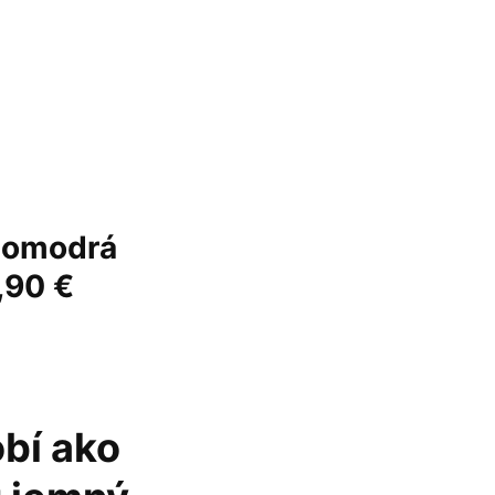
tlomodrá
,90 €
bí ako