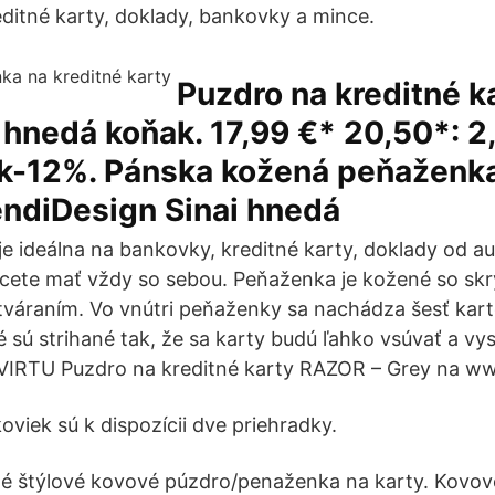
editné karty, doklady, bankovky a mince.
Puzdro na kreditné k
nedá koňak. 17,99 €* 20,50*: 2
k-12%. Pánska kožená peňaženka
endiDesign Sinai hnedá
e ideálna na bankovky, kreditné karty, doklady od a
hcete mať vždy so sebou. Peňaženka je kožené so sk
váraním. Vo vnútri peňaženky sa nachádza šesť kar
é sú strihané tak, že sa karty budú ľahko vsúvať a vys
IRTU Puzdro na kreditné karty RAZOR – Grey na ww
oviek sú k dispozícii dve priehradky.
né štýlové kovové púzdro/penaženka na karty. Kovov