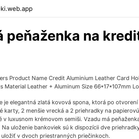
eki.web.app
 peňaženka na kredi
ers Product Name Credit Aluminium Leather Card Hol
ns Material Leather + Aluminum Size 66*17*107mm L
e je elegantná zlatá kovová spona, ktorá po otvorení 
né karty, 2 menšie vrecká a 2 priehradky na papierov
 v luxusnom krémovom semiši. Vzadu má peňaženka
 Na uloženie bankoviek sú k dispozícii dve priehradk
uložiť v dvoch priestranných priečinkoch.