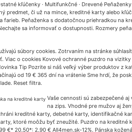
Ostatné kľúčenky · Multifunkčné · Drevené Peňaženky
ný predmet, či už na mince, kreditné karty alebo kľú
farieb. Peňaženka s dodatočnou priehradkou na kred
Nechajte sa informovať o dostupnosti. Rozmery peňa
užívajú súbory cookies. Zotrvaním na stránke súhlasít
 Viac o cookies Kovové ochranné puzdro na vizitky 
inka Tip Pozrite si náš veľký výber produktov z ka
ačínajú od 19 € 365 dní na vrátenie Sme hrdí, že pos
ade. Reset filtra.
Vaše cennosti sú zabezpečené aj 
na zips. Vhodné pre mužov aj ženy,
ráni kreditné karty, debetné karty, identifikačné kar
karty, ktoré moôžu byť zneužité. Puzdro na kreditn
,99 €* 20,50*: 2,90 € All4men.sk-12%. Pánska kožen