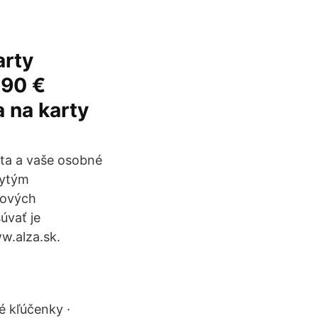
arty
,90 €
 na karty
uta a vaše osobné
rytým
tových
úvať je
w.alza.sk.
é kľúčenky ·