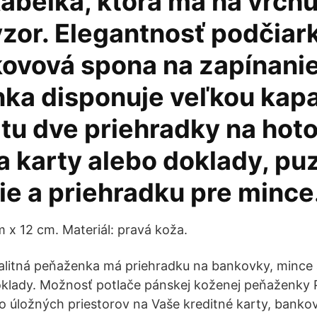
kabelka, ktorá má na vrch
vzor. Elegantnosť podčiar
kovová spona na zapínanie
ka disponuje veľkou kapa
tu dve priehradky na hoto
a karty alebo doklady, pu
ie a priehradku pre mince
 x 12 cm. Materiál: pravá koža.
alitná peňaženka má priehradku na bankovky, mince a
doklady. Možnosť potlače pánskej koženej peňaženky
úložných priestorov na Vaše kreditné karty, banko