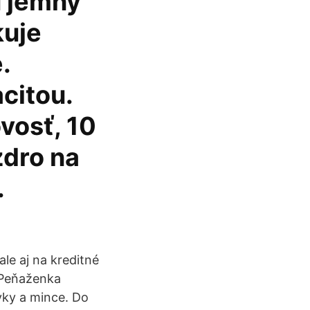
u jemný
kuje
.
citou.
vosť, 10
zdro na
.
le aj na kreditné
 Peňaženka
vky a mince. Do