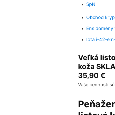
SpN
Obchod kry
Ens domény t
Iota i-42-em
Veľká list
koža SKL
35,90 €
Vaše cennosti sú
Peňažen