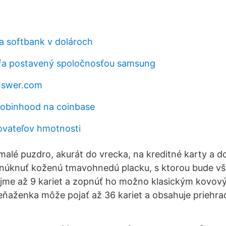
a softbank v dolároch
lifa postavený spoločnosťou samsung
nswer.com
 robinhood na coinbase
ovateľov hmotnosti
alé puzdro, akurát do vrecka, na kreditné karty a d
knuť koženú tmavohnedú placku, s ktorou bude vš
ojme až 9 kariet a zopnúť ho možno klasickým kovo
eňaženka môže pojať až 36 kariet a obsahuje priehra