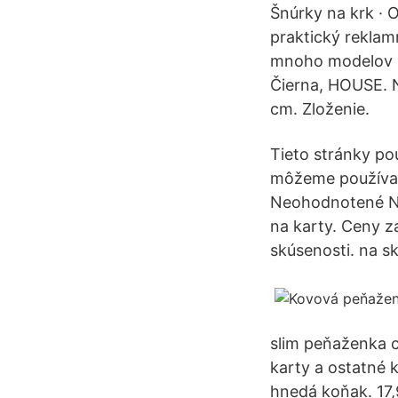
Šnúrky na krk · 
praktický reklam
mnoho modelov a 
Čierna, HOUSE. 
cm. Zloženie.
Tieto stránky po
môžeme používať.
Neohodnotené Nov
na karty. Ceny z
skúsenosti. na skl
slim peňaženka ch
karty a ostatné 
hnedá koňak. 17