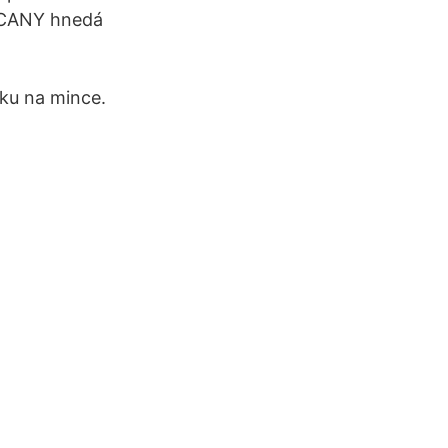
USCANY hnedá
dku na mince.