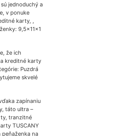
 sú jednoduchý a
če, v ponuke
itné karty, ,
ženky: 9,5x11x1
e, že ich
a kreditné karty
tegórie: Puzdrá
kytujeme skvelé
vďaka zapínaniu
 táto ultra –
ty, tranzitné
é karty TUSCANY
á peňaženka na