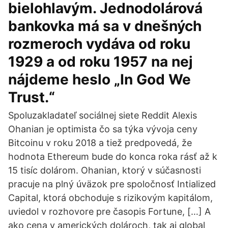
bielohlavým. Jednodolárová
bankovka má sa v dnešných
rozmeroch vydáva od roku
1929 a od roku 1957 na nej
nájdeme heslo „In God We
Trust.“
Spoluzakladateľ sociálnej siete Reddit Alexis
Ohanian je optimista čo sa týka vývoja ceny
Bitcoinu v roku 2018 a tiež predpovedá, že
hodnota Ethereum bude do konca roka rásť až k
15 tisíc dolárom. Ohanian, ktorý v súčasnosti
pracuje na plný úväzok pre spoločnosť Intialized
Capital, ktorá obchoduje s rizikovým kapitálom,
uviedol v rozhovore pre časopis Fortune, […] A
ako cena v amerických dolároch, tak aj global