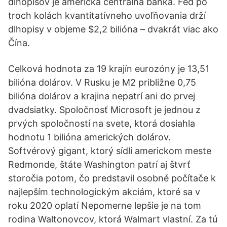
dlhopisov je americká centrálna banka. Fed po
troch kolách kvantitatívneho uvoľňovania drží
dlhopisy v objeme $2,2 bilióna – dvakrát viac ako
Čína.
Celková hodnota za 19 krajín eurozóny je 13,51
bilióna dolárov. V Rusku je M2 približne 0,75
bilióna dolárov a krajina nepatrí ani do prvej
dvadsiatky. Spoločnosť Microsoft je jednou z
prvých spoločností na svete, ktorá dosiahla
hodnotu 1 bilióna amerických dolárov.
Softvérový gigant, ktorý sídli americkom meste
Redmonde, štáte Washington patrí aj štvrť
storočia potom, čo predstavil osobné počítače k
najlepším technologickým akciám, ktoré sa v
roku 2020 oplatí Nepomerne lepšie je na tom
rodina Waltonovcov, ktorá Walmart vlastní. Za tú