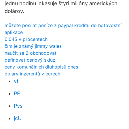
jednu hodinu inkasuje štyri milióny amerických
dolárov.
můžete posílat peníze z paypal kreditu do hotovostní
aplikace
0,045 v procentech
čím je známý jimmy wales
naučit se 2 obchodovat
definovat cenový skluz
ceny komunálních dluhopisů dnes
dolary inzerentů v eurech
vt
PF
Pvs
jcU