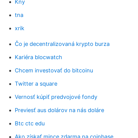
Kny
tna
xrik
Čo je decentralizovaná krypto burza
Kariéra blocwatch
Chcem investovať do bitcoinu
Twitter a square
Vernosť kúpiť predvojové fondy
Previesť aus dolárov na nás doláre
Btc ctc edu
Ako získať mince zdarma na coinbase