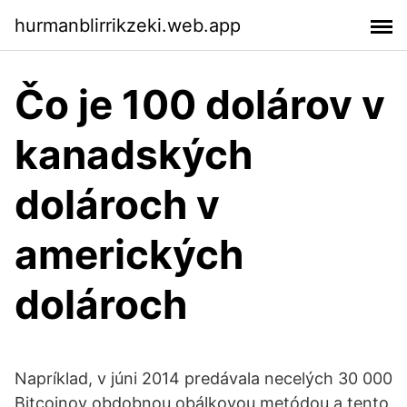
hurmanblirrikzeki.web.app
Čo je 100 dolárov v
kanadských
dolároch v
amerických
dolároch
Napríklad, v júni 2014 predávala necelých 30 000
Bitcoinov obdobnou obálkovou metódou a tento