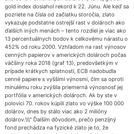
gold index dosiahol rekord k 22. Júnu. Ale keď sa
pozriete na čísla od začiatku storočia, zlato
vykazuje podstatne ostrejší rast v dolároch ako
ďalších iných menách – tento rozdiel je viac ako
13 percentuálnych bodov k celkovému nárastu o
452% od roku 2000. Vzhľadom na rast výnosov
cenných papierov v amerických dolároch počas
väčšiny roka 2018 (graf 13), predovšetkým v
prípade krátkych splatností, ECB nadobudla
cenné papiere s vyššími výnosmi, čím sa oproti
minulému roku zvýšila priemerná výnosnosť jej
portfólia v amerických dolároch. Ak by ste v
polovici 70. rokov kúpili zlato vo výške 100 000
dolárov, dnes by stálo viac ako 2 milióny
dolárov.\\\" Ďalším dôvodom, prečo penzijný
fond prechádza na fyzické zlato je to, že