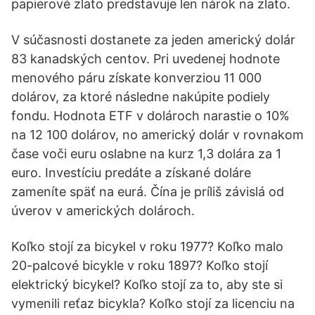
papierové zlato predstavuje len nárok na zlato.
V súčasnosti dostanete za jeden americký dolár
83 kanadských centov. Pri uvedenej hodnote
menového páru získate konverziou 11 000
dolárov, za ktoré následne nakúpite podiely
fondu. Hodnota ETF v dolároch narastie o 10%
na 12 100 dolárov, no americký dolár v rovnakom
čase voči euru oslabne na kurz 1,3 dolára za 1
euro. Investíciu predáte a získané doláre
zameníte späť na eurá. Čína je príliš závislá od
úverov v amerických dolároch.
Koľko stojí za bicykel v roku 1977? Koľko malo
20-palcové bicykle v roku 1897? Koľko stojí
elektrický bicykel? Koľko stojí za to, aby ste si
vymenili reťaz bicykla? Koľko stojí za licenciu na