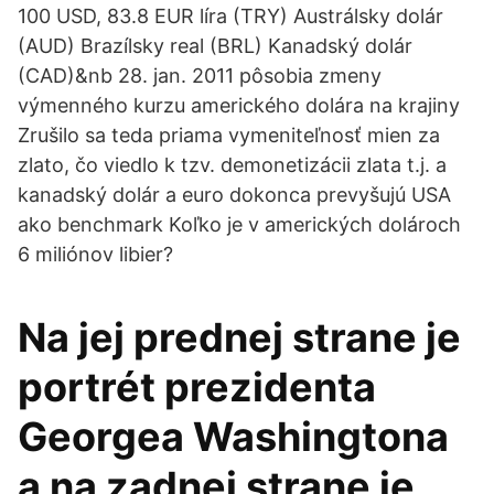
100 USD, 83.8 EUR líra (TRY) Austrálsky dolár
(AUD) Brazílsky real (BRL) Kanadský dolár
(CAD)&nb 28. jan. 2011 pôsobia zmeny
výmenného kurzu amerického dolára na krajiny
Zrušilo sa teda priama vymeniteľnosť mien za
zlato, čo viedlo k tzv. demonetizácii zlata t.j. a
kanadský dolár a euro dokonca prevyšujú USA
ako benchmark Koľko je v amerických dolároch
6 miliónov libier?
Na jej prednej strane je
portrét prezidenta
Georgea Washingtona
a na zadnej strane je