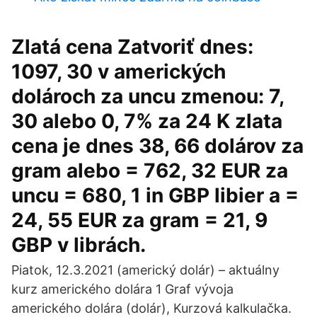
Zlatá cena Zatvoriť dnes:
1097, 30 v amerických
dolároch za uncu zmenou: 7,
30 alebo 0, 7% za 24 K zlata
cena je dnes 38, 66 dolárov za
gram alebo = 762, 32 EUR za
uncu = 680, 1 in GBP libier a =
24, 55 EUR za gram = 21, 9
GBP v librách.
Piatok, 12.3.2021 (americký dolár) – aktuálny
kurz amerického dolára 1 Graf vývoja
amerického dolára (dolár), Kurzová kalkulačka.