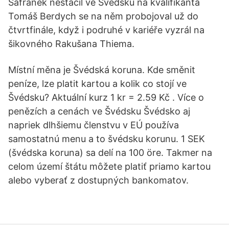
Šafránek nestačil ve Švédsku na kvalifikanta
Tomáš Berdych se na něm probojoval už do
čtvrtfinále, když i podruhé v kariéře vyzrál na
šikovného Rakušana Thiema.
Místní měna je Švédská koruna. Kde směnit
peníze, lze platit kartou a kolik co stojí ve
Švédsku? Aktuální kurz 1 kr = 2.59 Kč . Více o
penězích a cenách ve Švédsku Švédsko aj
napriek dlhšiemu členstvu v EÚ používa
samostatnú menu a to švédsku korunu. 1 SEK
(švédska koruna) sa delí na 100 öre. Takmer na
celom území štátu môžete platiť priamo kartou
alebo vyberať z dostupných bankomatov.