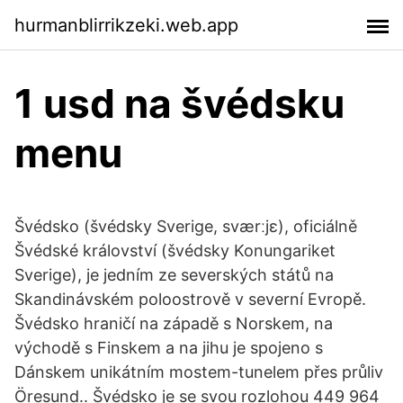
hurmanblirrikzeki.web.app
1 usd na švédsku
menu
Švédsko (švédsky Sverige, sværːjɛ), oficiálně
Švédské království (švédsky Konungariket
Sverige), je jedním ze severských států na
Skandinávském poloostrově v severní Evropě.
Švédsko hraničí na západě s Norskem, na
východě s Finskem a na jihu je spojeno s
Dánskem unikátním mostem-tunelem přes průliv
Öresund.. Švédsko je se svou rozlohou 449 964