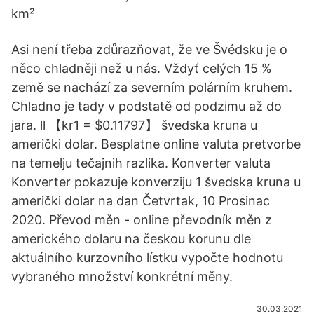
km²
Asi není třeba zdůrazňovat, že ve Švédsku je o
něco chladněji než u nás. Vždyť celých 15 %
země se nachází za severním polárním kruhem.
Chladno je tady v podstatě od podzimu až do
jara. ll 【kr1 = $0.11797】 švedska kruna u
američki dolar. Besplatne online valuta pretvorbe
na temelju tečajnih razlika. Konverter valuta
Konverter pokazuje konverziju 1 švedska kruna u
američki dolar na dan Četvrtak, 10 Prosinac
2020. Převod měn - online převodník měn z
amerického dolaru na českou korunu dle
aktuálního kurzovního lístku vypočte hodnotu
vybraného množství konkrétní měny.
30.03.2021