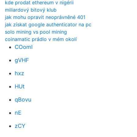
kde prodat ethereum v nigérii
miliardový bitový klub
jak mohu opravit neoprávněné 401
jak získat google authenticator na pc
solo mining vs pool mining
coinamatic prádlo v mém okolí
COomI
gVHF
hxz
HUt
qBovu
nE
zCY