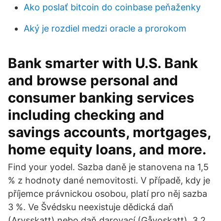
Ako poslať bitcoin do coinbase peňaženky
Aký je rozdiel medzi oracle a prorokom
Bank smarter with U.S. Bank
and browse personal and
consumer banking services
including checking and
savings accounts, mortgages,
home equity loans, and more.
Find your yodel. Sazba daně je stanovena na 1,5
% z hodnoty dané nemovitosti. V případě, kdy je
příjemce právnickou osobou, platí pro něj sazba
3 %. Ve Švédsku neexistuje dědická daň
(Arvsskatt) nebo daň darovací (Gåvoskatt). 3.2