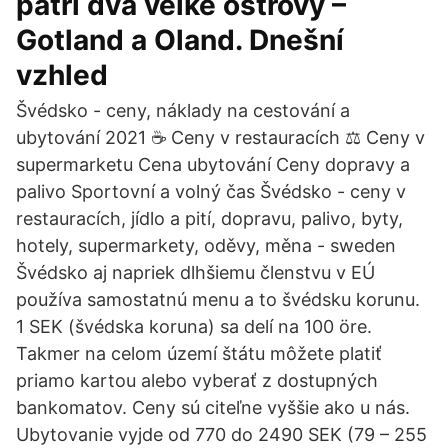
patří dva velké ostrovy –
Gotland a Oland. Dnešní
vzhled
Švédsko - ceny, náklady na cestování a
ubytování 2021 ☕ Ceny v restauracích ⚖ Ceny v
supermarketu Cena ubytování Ceny dopravy a
palivo Sportovní a volný čas Švédsko - ceny v
restauracích, jídlo a pití, dopravu, palivo, byty,
hotely, supermarkety, oděvy, měna - sweden
Švédsko aj napriek dlhšiemu členstvu v EÚ
používa samostatnú menu a to švédsku korunu.
1 SEK (švédska koruna) sa delí na 100 öre.
Takmer na celom území štátu môžete platiť
priamo kartou alebo vyberať z dostupných
bankomatov. Ceny sú citeľne vyššie ako u nás.
Ubytovanie vyjde od 770 do 2490 SEK (79 – 255