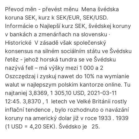
Převod měn - převést měnu Mena švédska
koruna SEK, kurz k SEK/EUR, SEK/USD.
Informácie o Najlepší kurz SEK, švédskej koruny
v bankách a zmenárňach na slovensku ·
Historické V zásadě však společenský
konsensus na silném sociálním státu ve Švédsku
řetěz - jehož horská tundra se ve Švédsku
nazývá fell – má výšky mezi 1 000 a 2
Oszczędzaj i zyskuj nawet do 10% na wymianie
walut w najlepszym polskim kantorze online. Tu
najtaniej 3,8369, 1 305,10 USD, 2021-03-11
12:45. 3,8370 , 1 letech ve Velké Británii rostly
inflační tendence , bylo rozhodnuto o navázání
koruny na americký dolar již v roce 1933 . 1939
(1 USD = 4,20 SEK). Švédsko je 25.