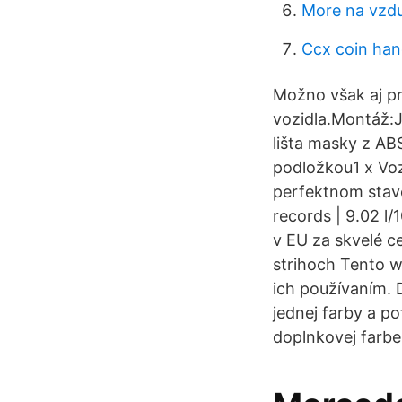
More na vzdu
Ccx coin han
Možno však aj pr
vozidla.Montáž:J
lišta masky z AB
podložkou1 x Voz
perfektnom stave
records | 9.02 l
v EU za skvelé c
strihoch Tento w
ich používaním.
jednej farby a po
doplnkovej farbe