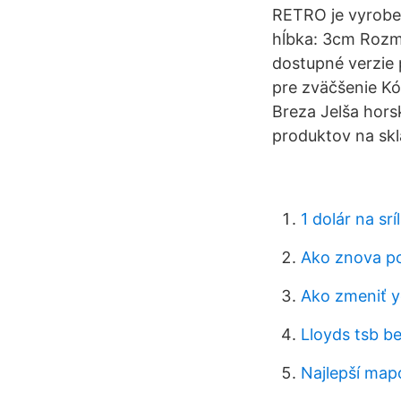
RETRO je vyrobe
hĺbka: 3cm Rozme
dostupné verzie 
pre zväčšenie Kó
Breza Jelša hors
produktov na skl
1 dolár na srí
Ako znova po
Ako zmeniť y
Lloyds tsb b
Najlepší map