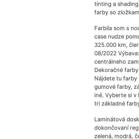
tinting a shadin
farby so zložkami 
Farbila som s no
case nudze pomoz
325.000 km, čier
08/2022 Výbava: 
centrálneho zamy
Dekoračné farby v
Nájdete tu farby 
gumové farby, zá
iné. Vyberte si v
tri základné farb
Laminátová doska
dokončovaní regis
zelená, modrá, č