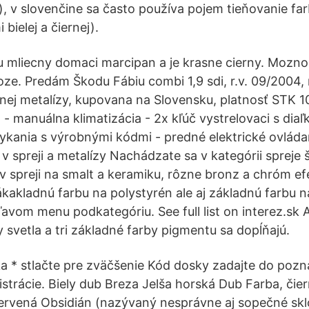
g), v slovenčine sa často používa pojem tieňovanie fa
bielej a čiernej).
u mliecny domaci marcipan a je krasne cierny. Mozno
e. Predám Škodu Fábiu combi 1,9 sdi, r.v. 09/2004,
nej metalízy, kupovana na Slovensku, platnosť STK 1
- manuálna klimatizácia - 2x kľúč vystrelovaci s di
kania s výrobnými kódmi - predné elektrické ovládan
 spreji a metalízy Nachádzate sa v kategórii spreje š
v spreji na smalt a keramiku, rôzne bronz a chróm efek
kakladnú farbu na polystyrén ale aj základnú farbu n
 ľavom menu podkategóriu. See full list on interez.sk 
y svetla a tri základné farby pigmentu sa dopĺňajú.
 * stlačte pre zväčšenie Kód dosky zadajte do pozn
trácie. Biely dub Breza Jelša horská Dub Farba, čiern
ervená Obsidián (nazývaný nesprávne aj sopečné sklo