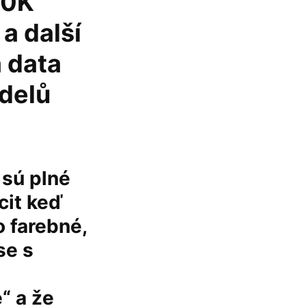
00K
a další
á data
delů
 sú plné
cit keď
o farebné,
se s
“ a že