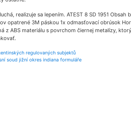
uchá, realizuje sa lepením. ATEST 8 SD 1951 Obsah ba
tov opatrené 3M páskou 1x odmasťovací obrúsok Horn
á z ABS materiálu s povrchom čiernej metalízy, ktorý 
akovať.
gentinských regulovaných subjektů
ní soud jižní okres indiana formuláře