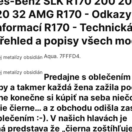
es-Benz SLK R170 200 2
0 32 AMG R170 - Odkazy 
nformací R170 - Technick
Přehled a popisy všech mo
Aqua. 7FFFD4.
Predajne s oblečením
rby a takmer každá žena zažila po
ne konečne si kúpiť na seba nieč
nie čierne… a z obchodu odišla za
lečením :-). V našich hlavách je
 predstava že „čierna zoštíhľuje