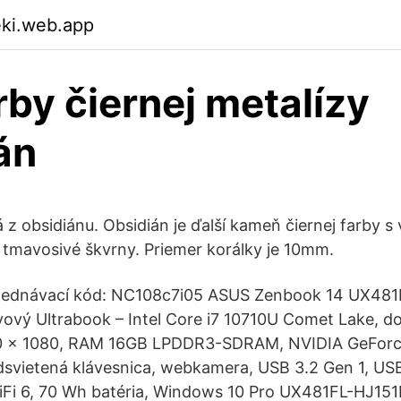
eki.web.app
rby čiernej metalízy
án
 z obsidiánu. Obsidián je ďalší kameň čiernej farby 
tmavosivé škvrny. Priemer korálky je 10mm.
Objednávací kód: NC108c7i05 ASUS Zenbook 14 UX48
ovový Ultrabook – Intel Core i7 10710U Comet Lake, d
920 × 1080, RAM 16GB LPDDR3-SDRAM, NVIDIA GeFor
svietená klávesnica, webkamera, USB 3.2 Gen 1, USB
iFi 6, 70 Wh batéria, Windows 10 Pro UX481FL-HJ15