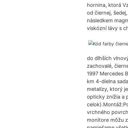
hornina, ktorá V
od čiernej, šedej
následkem magmat
viskózní lávy s 
do dlhších vlnový
zachovalé, čiern
1997 Mercedes Be
km 4-dielna sada
metalízy, ktorý 
opticky znížia a
celok).Montáž:Po
vrchného povrch
monitore môžu zd
namiešame všetk