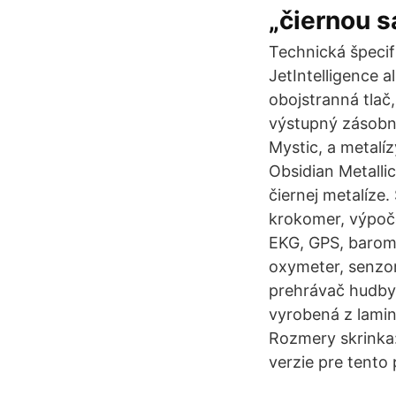
„čiernou s
Technická špecif
JetIntelligence a
obojstranná tlač
výstupný zásobník
Mystic, a metalíz
Obsidian Metalli
čiernej metalíze
krokomer, výpoče
EKG, GPS, barome
oxymeter, senzor
prehrávač hudby,
vyrobená z lamin
Rozmery skrinka
verzie pre tento