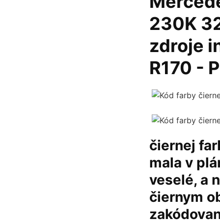
Merced
230K 32
zdroje i
R170 - 
čiernej fa
mala v plá
veselé, a 
čiernym ob
zakódovaná