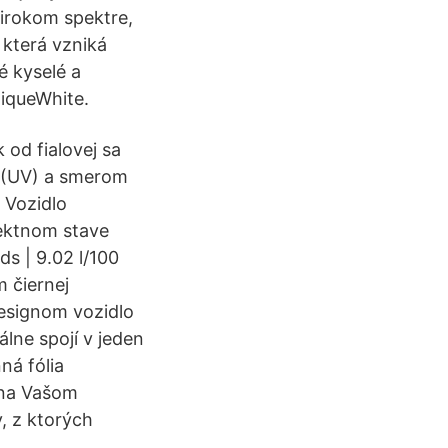
širokom spektre,
 která vzniká
é kyselé a
tiqueWhite.
od fialovej sa
é (UV) a smerom
. Vozidlo
fektnom stave
s | 9.02 l/100
 čiernej
designom vozidlo
lne spojí v jeden
ná fólia
 na Vašom
, z ktorých