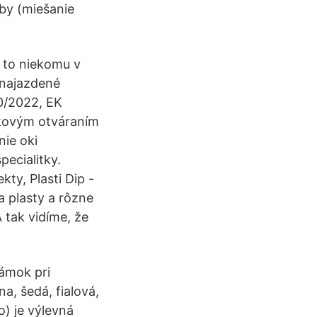
rby (miešanie
 to niekomu v
 najazdené
0/2022, EK
aľkovým otváraním
ie oki
pecialitky.
ty, Plasti Dip -
a plasty a rôzne
A tak vidíme, že
ámok pri
a, šedá, fialová,
) je výlevná