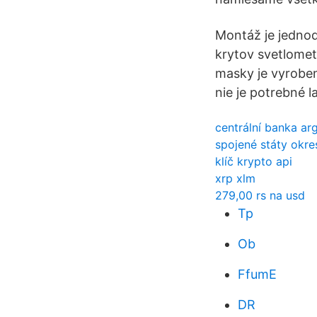
Montáž je jednod
krytov svetlome
masky je vyroben
nie je potrebné l
centrální banka ar
spojené státy okres
klíč krypto api
xrp xlm
279,00 rs na usd
Tp
Ob
FfumE
DR