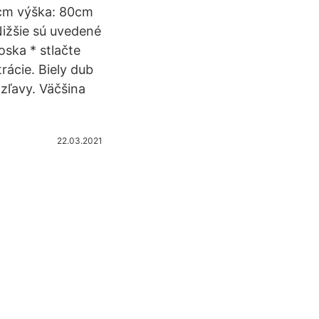
0cm výška: 80cm
ižšie sú uvedené
ska * stlačte
ácie. Biely dub
zľavy. Väčšina
22.03.2021