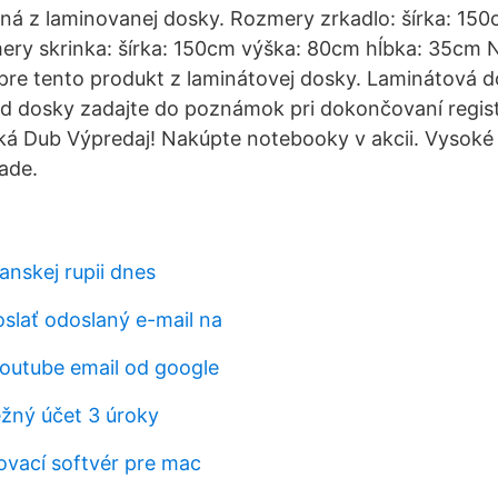
ná z laminovanej dosky. Rozmery zrkadlo: šírka: 15
ry skrinka: šírka: 150cm výška: 80cm hĺbka: 35cm N
pre tento produkt z laminátovej dosky. Laminátová do
d dosky zadajte do poznámok pri dokončovaní registr
ká Dub Výpredaj! Nakúpte notebooky v akcii. Vysoké 
ade.
lanskej rupii dnes
slať odoslaný e-mail na
outube email od google
ežný účet 3 úroky
ovací softvér pre mac