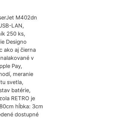
LaserJet M402dn
e USB-LAN,
ík 250 ks,
rie Designo
c ako aj čierna
 nalakované v
pple Pay,
hodí, meranie
u svetla,
tav batérie,
nzola RETRO je
: 80cm hĺbka: 3cm
vedené dostupné