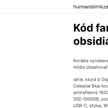
hurmanblirrikz
Kód fa
obsidi
Korálka vyrobená
môže obsahovať 
série, ktorá b 
Celestial Blue k
antireflexný 1
SSD 1000GB, pod
USB-C, stylus, W