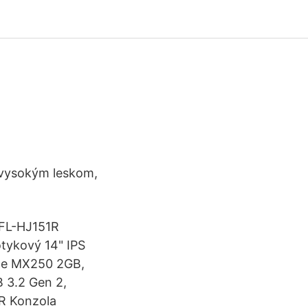
s vysokým leskom,
1FL-HJ151R
otykový 14" IPS
ce MX250 2GB,
 3.2 Gen 2,
1R Konzola