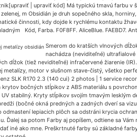
znik[upraviť | upraviť kód] Má typickú tmavú farbu v 
, zelenej, m Obsidián je druh sopečného skla, horniny,
ické činnosti, kdy dojde k rychlému kontaktu žhav
chladným Kód, Farba. F0F8FF. AliceBlue. FAEBD7. An
Smerom do kratších vlnových dĺžok 
nachádza (neviditeľné) ultrafialov
ch dĺžok (tiež neviditeľné) infračervené žiarenie (IR)
ej metalízy, motor v slušnom stave-čistý, všetko per
nz SLK R170 2.3 (140 cui) 2 photos | 1 service record
 krytov bočných stĺpikov z ABS materiálu s povrchom
je UV stabilný. Kryty stĺpikov svojím tmavým lesklým 
 predži (bočné okná predných a zadných dverí sa vizuá
 odmastení lepiacich plôch sa odstráni krycia ochran
u. Ďalej sa potom Farby aj popíšem, odtiene sa Vám
ať iné ako mne. Preškrtnuté farby sú základné farby
y ostatné.