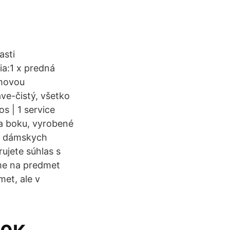
asti
a:1 x predná
umovou
ve-čistý, všetko
s | 1 service
na boku, vyrobené
ch dámskych
ujete súhlas s
me na predmet
met, ale v