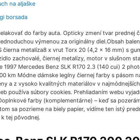
ch na aljaške
gi borsada
elakovať do farby auta. Opticky zmení tvar prednej č
ednoduchou výmenou za originálny diel.Obsah baleni
S čierna metalíza8 x vrut Torx 20 (4,2 x 16 mm) s g
idlo zachovalé, čiernej metalízy, motor v slušnom sta
 1997 Mercedes Benz SLK R170 2.3 (140 cui) 2 photo
/100 km Módne dámske legíny čiernej farby s pásom 
eny a z vysoko kvalitných materiálov v najmódnejší
eb používa súbory cookies. Prehliadaním webu vyjadr
 Doplnkové farby (komplementárne) – keď sa pozerá
tom sa pozrieme na biely papier, vidíme ten istý pred
 k tej pôvodnej.