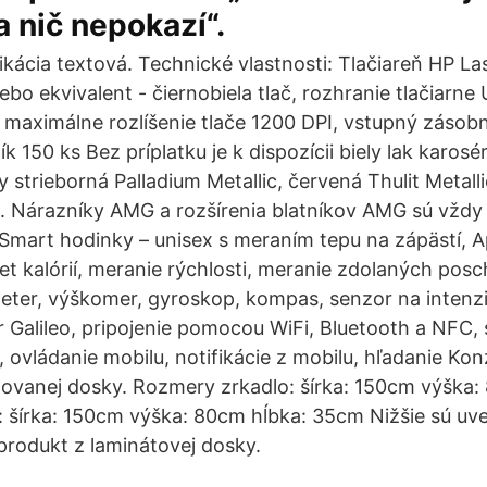
a nič nepokazí“.
ikácia textová. Technické vlastnosti: Tlačiareň HP 
lebo ekvivalent - čiernobiela tlač, rozhranie tlačiarn
, maximálne rozlíšenie tlače 1200 DPI, vstupný zásobn
 150 ks Bez príplatku je k dispozícii biely lak karosé
y strieborná Palladium Metallic, červená Thulit Metalli
c. Nárazníky AMG a rozšírenia blatníkov AMG sú vždy
. Smart hodinky – unisex s meraním tepu na zápästí, A
t kalórií, meranie rýchlosti, meranie zdolaných posc
ter, výškomer, gyroskop, kompas, senzor na intenzit
 Galileo, pripojenie pomocou WiFi, Bluetooth a NFC, s
 ovládanie mobilu, notifikácie z mobilu, hľadanie Ko
ovanej dosky. Rozmery zrkadlo: šírka: 150cm výška
: šírka: 150cm výška: 80cm hĺbka: 35cm Nižšie sú u
 produkt z laminátovej dosky.